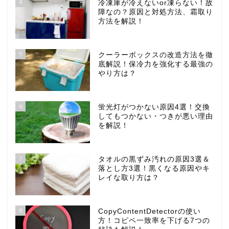
4
冷凍庫が冷えないor凍らない！故
障なの？原因と対処方法、霜取り
方法を解説！
5
クーラーボックスの改造方法を徹
底解説！保冷力を強化する最強の
やり方は？
6
蛍光灯がつかない原因4選！交換
してもつかない・つきが悪い理由
を解説！
7
タオルの黒ずみ汚れの原因3選＆
落とし方3選！黒くなる原因やキ
レイな取り方は？
8
CopyContentDetectorの使い
方！コピペ一致率を下げる7つの