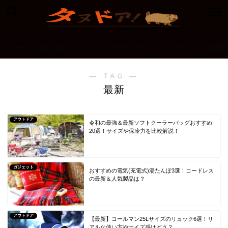
ホーム
お問い合わせ
プライバシーポリシー
サイトマップ
免責事
― TAG ―
最新
アウトドア
令和の最強＆最新ソフトクーラーバッグおすすめ
20選！サイズや保冷力を比較解説！
ガジェット
おすすめの電気(充電式)湯たんぽ3選！コードレス
の最新＆人気製品は？
アウトドア
【最新】コールマン25Lサイズのリュック6選！リ
アルな使い方やサイズ感はどう？