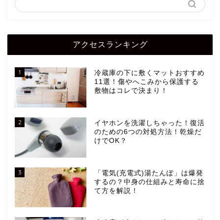
アクセスランキング
1
冷蔵庫の下に敷くマットおすすめ
11選！傷やへこみから保護する
敷物はコレで決まり！
2
イヤホンを洗濯しちゃった！復活
のための6つの対処方法！乾燥だ
けでOK？
3
「電気(充電式)湯たんぽ」は爆発
するの？中身の仕組みと寿命に捨
て方を解説！