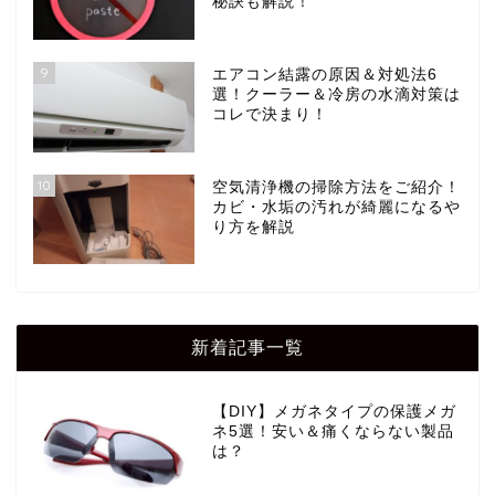
秘訣も解説！
9
エアコン結露の原因＆対処法6
選！クーラー＆冷房の水滴対策は
コレで決まり！
10
空気清浄機の掃除方法をご紹介！
カビ・水垢の汚れが綺麗になるや
り方を解説
新着記事一覧
【DIY】メガネタイプの保護メガ
ネ5選！安い＆痛くならない製品
は？