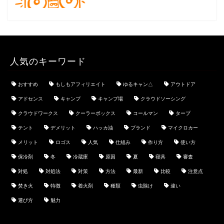
人気のキーワード
おすすめ
もしもアフィリエイト
ゆるキャン△
アウトドア
アドセンス
キャンプ
キャンプ場
クラウドソーシング
クラウドワークス
クーラーボックス
コールマン
タープ
テント
デメリット
ハッカ油
ブランド
マイクロカー
メリット
ロゴス
人気
仕組み
作り方
使い方
保冷剤
冬
冷蔵庫
原因
夏
寝具
審査
対処
対処法
対策
方法
最新
比較
注意点
焚き火
特徴
着火剤
種類
虫除け
違い
選び方
魅力