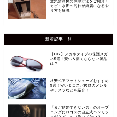
10
空気清浄機の掃除方法をご紹介！
カビ・水垢の汚れが綺麗になるや
り方を解説
新着記事一覧
【DIY】メガネタイプの保護メガ
ネ5選！安い＆痛くならない製品
は？
格安ベアフットシューズおすすめ
9選！安い＆コスパ抜群のメレル
やテスラなどを紹介！
「まだ結婚できない男」のオープ
ニングにロゴスの自立式ハンモッ
クが？どこのブランドなの？