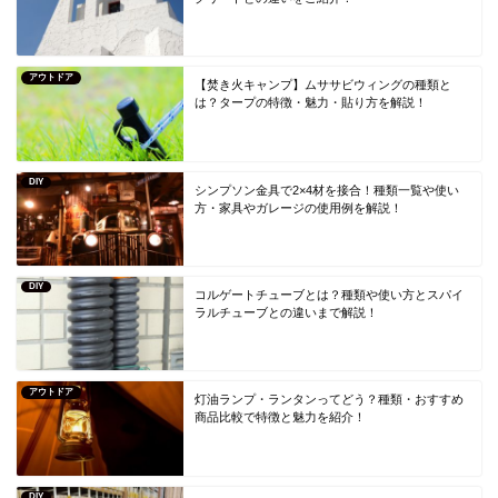
アウトドア
【焚き火キャンプ】ムササビウィングの種類と
は？タープの特徴・魅力・貼り方を解説！
DIY
シンプソン金具で2×4材を接合！種類一覧や使い
方・家具やガレージの使用例を解説！
DIY
コルゲートチューブとは？種類や使い方とスパイ
ラルチューブとの違いまで解説！
アウトドア
灯油ランプ・ランタンってどう？種類・おすすめ
商品比較で特徴と魅力を紹介！
DIY