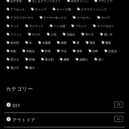
おすすめ
もしもアフィリエイト
ゆるキャン△
アウトドア
アドセンス
キャンプ
キャンプ場
クラウドソーシング
クラウドワークス
クーラーボックス
コールマン
タープ
テント
デメリット
ハッカ油
ブランド
マイクロカー
メリット
ロゴス
人気
仕組み
作り方
使い方
保冷剤
冬
冷蔵庫
原因
夏
寝具
審査
対処
対処法
対策
方法
最新
比較
注意点
焚き火
特徴
着火剤
種類
虫除け
違い
選び方
魅力
カテゴリー
29
DIY
60
アウトドア