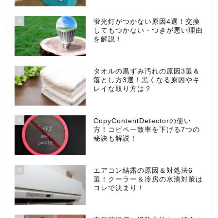
6
蛍光灯がつかない原因4選！交換
してもつかない・つきが悪い理由
を解説！
7
タオルの黒ずみ汚れの原因3選＆
落とし方3選！黒くなる原因やキ
レイな取り方は？
8
CopyContentDetectorの使い
方！コピペ一致率を下げる7つの
秘訣も解説！
9
エアコン結露の原因＆対処法6
選！クーラー＆冷房の水滴対策は
コレで決まり！