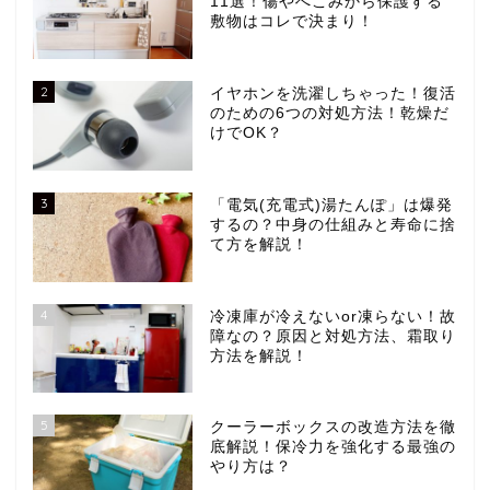
11選！傷やへこみから保護する
敷物はコレで決まり！
2
イヤホンを洗濯しちゃった！復活
のための6つの対処方法！乾燥だ
けでOK？
3
「電気(充電式)湯たんぽ」は爆発
するの？中身の仕組みと寿命に捨
て方を解説！
4
冷凍庫が冷えないor凍らない！故
障なの？原因と対処方法、霜取り
方法を解説！
5
クーラーボックスの改造方法を徹
底解説！保冷力を強化する最強の
やり方は？