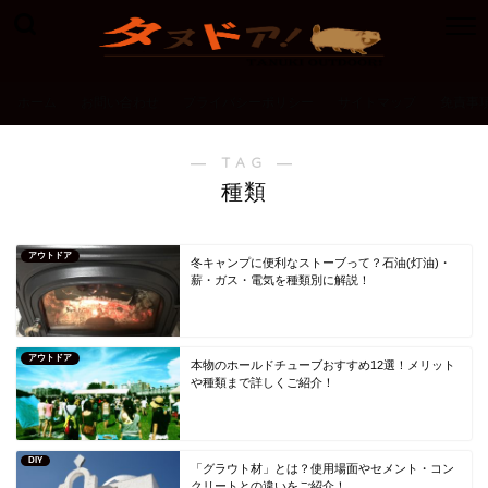
ホーム
お問い合わせ
プライバシーポリシー
サイトマップ
免責事
― TAG ―
種類
アウトドア
冬キャンプに便利なストーブって？石油(灯油)・
薪・ガス・電気を種類別に解説！
アウトドア
本物のホールドチューブおすすめ12選！メリット
や種類まで詳しくご紹介！
DIY
「グラウト材」とは？使用場面やセメント・コン
クリートとの違いをご紹介！