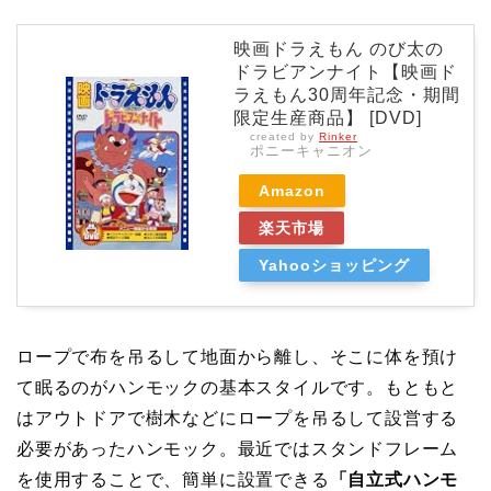
映画ドラえもん のび太の
ドラビアンナイト【映画ド
ラえもん30周年記念・期間
限定生産商品】 [DVD]
created by
Rinker
ポニーキャニオン
Amazon
楽天市場
Yahooショッピング
ロープで布を吊るして地面から離し、そこに体を預け
て眠るのがハンモックの基本スタイルです。もともと
はアウトドアで樹木などにロープを吊るして設営する
必要があったハンモック。最近ではスタンドフレーム
を使用することで、簡単に設置できる
「自立式ハンモ