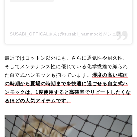
SUSABI_OFFICALさん(@susabi_hammock)がシェアした投稿
最近ではコットン以外にも、さらに通気性や耐久性。
そしてメンテナンス性に優れている化学繊維で織られ
た自立式ハンモックも揃っています。
湿度の高い梅雨
の時期から夏場の時期までを快適に過ごせる自立式ハ
ンモックは、1度使用すると高確率でリピートしたくな
るほどの人気アイテムです。