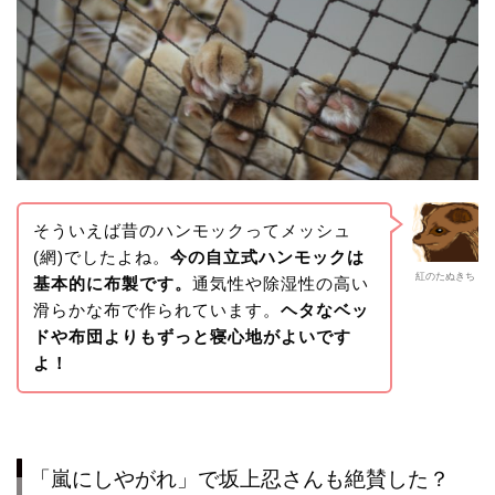
そういえば昔のハンモックってメッシュ
(網)でしたよね。
今の自立式ハンモックは
紅のたぬきち
基本的に布製です。
通気性や除湿性の高い
滑らかな布で作られています。
ヘタなベッ
ドや布団よりもずっと寝心地がよいです
よ！
「嵐にしやがれ」で坂上忍さんも絶賛した？