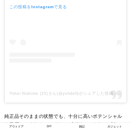
この投稿をInstagramで見る
Yohei Nishime (25)さん(@yohdell)がシェアした投稿
–
201
純正品そのままの状態でも、十分に高いポテンシャル
を発揮してくれるロードトップグリル。さらにプラスα
DIY
アウトドア
雑記
ガジェット