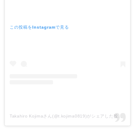
この投稿をInstagramで見る
Takahiro Kojimaさん(@t.kojima0819)がシェアした投稿
–
20